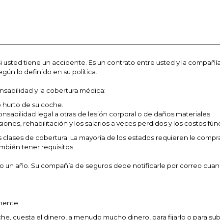
si usted tiene un accidente. Es un contrato entre usted y la compañí
ún lo definido en su política.
onsabilidad y la cobertura médica:
o hurto de su coche.
sabilidad legal a otras de lesión corporal o de daños materiales.
iones, rehabilitación y los salarios a veces perdidos y los costos fún
 clases de cobertura. La mayoría de los estados requieren le compra
mbién tener requisitos.
 o un año. Su compañía de seguros debe notificarle por correo cuand
mente.
e, cuesta el dinero, a menudo mucho dinero, para fijarlo o para subs